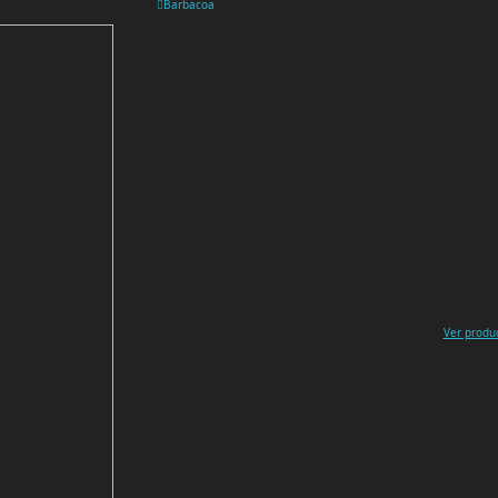
Barbacoa
HORNO H
Horno con limpieza HydroClean® ECO 76 litros de capacidad P
Ver produ