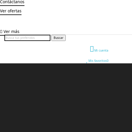
Contáctanos
Ver ofertas
Ver más
Buscar
Mi cuenta
0
Mis favoritos