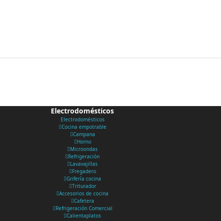
Electrodomésticos
Electrodomésticos
Cocina empotrable
Campana
Horno
Microondas
Refrigeración
Lavavajillas
Fregadero
Grifería cocina
Triturador
Accesorios de cocina
Cafetera
Refrigeración Comercial
Calientaplatos