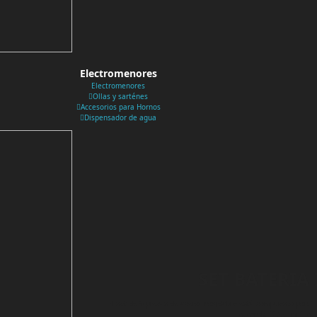
Electromenores
Electromenores
Ollas y sarténes
Accesorios para Hornos
Dispensador de agua
SET BATERIA
El set de 9 piezas de acero inoxidable está compuesto por: 
cacerola Ø 28 cm 1 ca