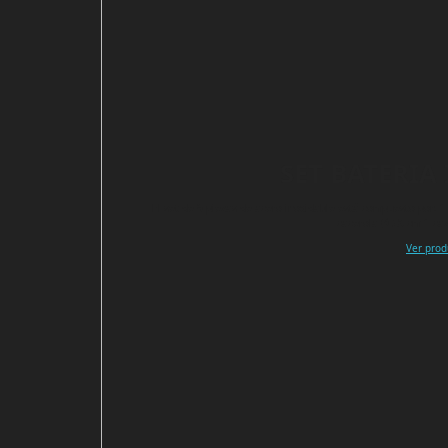
SET BATERIA
El set de 9 piezas de acero inoxidable está compuesto por: 
cacerola Ø 28 cm 1 ca
Ver prod