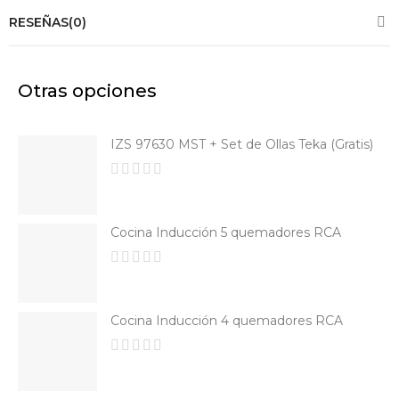
Inoxidable Está
RESEÑAS(0)
Compuesto Por: 1
Cazuela Ø 24 Cm
1 Cazuela Ø 20
Cm 1 Cazuela Ø 16
Cm 1 Cacerola Ø
Otras opciones
28 Cm 1 Cazo Ø
16 Cm 4 Tapas
IZS 97630 MST + Set de Ollas Teka (Gratis)
Ver
Producto
Cocina Inducción 5 quemadores RCA
Cocina Inducción 4 quemadores RCA