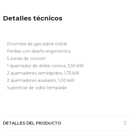
Detalles técnicos
Encimera de gas sobre cristal
Perillas con diseño ergonómico
5 zonas de cocción
1 quemador de doble corona, 3,50 kW
2 quemadores semirápidos, 1,75 kW
2 quemadores auxiliares, 1,00 kW
Superficie de vidrio templado
SET
BATERIA
INDUCCIÓN
El Set De 9
DETALLES DEL PRODUCTO
Piezas De Acero