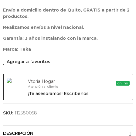
HBB 535
Envío a domicilio dentro de Quito, GRATIS a partir de 2
productos.
Horno Con
Limpieza
Realizamos envíos a nivel nacional.
HydroClean®
ECO 76 Litros
Garantía: 3 años instalando con la marca.
De Capacidad
Programador
Marca: Teka
De Paro De
Cocción
Bandeja
Agregar a favoritos
Especial
Asados
Vtoria Hogar
Ver
online
Atención al cliente
Producto
¡Te asesoramos! Escríbenos
SKU:
112580058
DESCRIPCIÓN