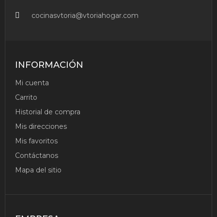
INDUCCIÓN
cocinasvtoria@vtoriahogar.com
El Set De 9
Piezas De Acero
Inoxidable Está
Compuesto Por: 1
Cazuela Ø 24 Cm
INFORMACIÓN
1 Cazuela Ø 20
Cm 1 Cazuela Ø 16
Mi cuenta
Cm 1 Cacerola Ø
28 Cm 1 Cazo Ø
Carrito
16 Cm 4 Tapas
Historial de compra
Ver
Mis direcciones
Producto
Mis favoritos
Contáctanos
Mapa del sitio