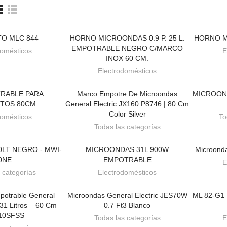
O MLC 844
HORNO MICROONDAS 0.9 P. 25 L.
HORNO M
 PEDIDO
BAJO PEDIDO
EMPOTRABLE NEGRO C/MARCO
domésticos
E
INOX 60 CM.
Electrodomésticos
TRABLE PARA
Marco Empotre De Microondas
MICROOND
 PEDIDO
BAJO PEDIDO
TOS 80CM
General Electric JX160 P8746 | 80 Cm
Color Silver
domésticos
To
Todas las categorías
LT NEGRO - MWI-
MICROONDAS 31L 900W
Microonda
 PEDIDO
BAJO PEDIDO
0NE
EMPOTRABLE
E
 categorías
Electrodomésticos
potrable General
Microondas General Electric JES70W
ML 82-G1
 PEDIDO
BAJO PEDIDO
e 31 Litros – 60 Cm
0.7 Ft3 Blanco
10SFSS
Todas las categorías
E