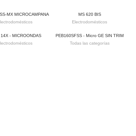
 SS-MX MICROCAMPANA
MS 620 BIS
BAJO PEDIDO
BAJO PEDIDO
lectrodomésticos
Electrodomésticos
14X - MICROONDAS
PEB160SFSS - Micro GE SIN TRIM
BAJO PEDIDO
BAJO PEDIDO
lectrodomésticos
Todas las categorías