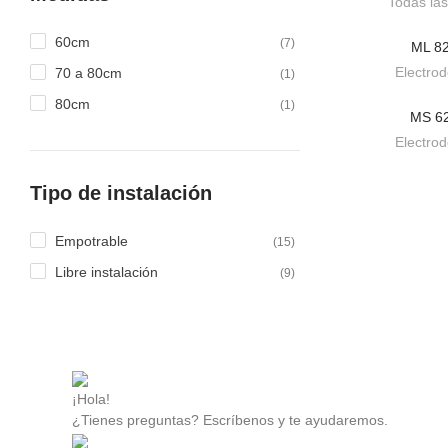
Todas las
60cm
(7)
ML 82
BAJO
Electro
70 a 80cm
(1)
80cm
(1)
MS 62
BAJO
Electro
Tipo de instalación
Empotrable
(15)
Libre instalación
(9)
¡Hola!
¿Tienes preguntas? Escríbenos y te ayudaremos.