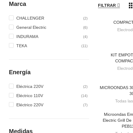
Marca
FILTRAR
CHALLENGER
(2)
COMPACT
BAJO
General Electric
(6)
Electro
INDURAMA
(4)
HORNO
HBB 535
TEKA
(11)
KIT EMPO
BAJO
Horno con
COMPAC
limpieza
Electro
HydroClean®
Energía
ECO 76 litros
de capacidad
Programador
Eléctrica 220V
(2)
MICROONDAS 30
BAJO
de paro de
3
Eléctrico 110V
cocción
(14)
Bandeja
Todas las
Eléctrico 220V
(7)
especial
asados
Microondas Em
BAJO
Electric Grill D
Ver
PEB1
producto
Medidas