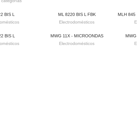
 categorías
2 BIS L
ML 8220 BIS L FBK
MLH 845
 PEDIDO
BAJO PEDIDO
domésticos
Electrodomésticos
E
2 BIS L
MWG 11X - MICROONDAS
MWG 
 PEDIDO
BAJO PEDIDO
domésticos
Electrodomésticos
E