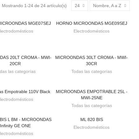
Mostrando 1-24 de 24 artículo(s)
24
Nombre, A a Z
ICROONDAS MGE07SEJ
HORNO MICROONDAS MGE09SEJ
BAJO PEDIDO
BAJO PEDIDO
lectrodomésticos
Electrodomésticos
AS 20LT CROMA - MWI-
MICROONDAS 30LT CROMA - MWI-
BAJO PEDIDO
BAJO PEDIDO
20CR
30CR
das las categorías
Todas las categorías
s Empotrable 110V Black
MICROONDAS EMPOTRABLE 25L -
BAJO PEDIDO
BAJO PEDIDO
MWI-25NE
lectrodomésticos
Todas las categorías
 BIS L BM - MICROONDAS
ML 820 BIS
BAJO PEDIDO
BAJO PEDIDO
Infinity GE ONE
Electrodomésticos
lectrodomésticos