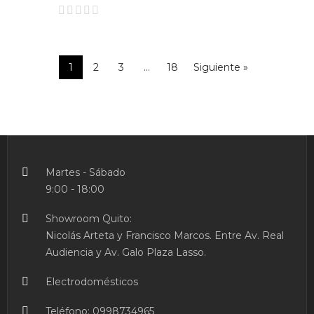
1
2
3
…
18
Siguiente »
Martes - Sábado
9:00 - 18:00
Showroom Quito:
Nicolás Arteta y Francisco Marcos. Entre Av. Real
Audiencia y Av. Galo Plaza Lasso.
Electrodomésticos
Teléfono:
0998734965