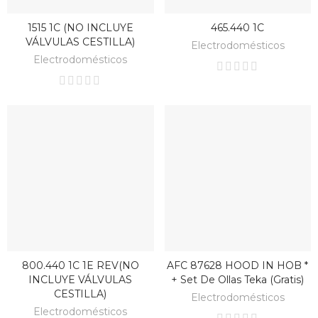
1515 1C (NO INCLUYE
465.440 1C
BAJO PEDIDO
BAJO PEDIDO
VÁLVULAS CESTILLA)
Electrodomésticos
Electrodomésticos
800.440 1C 1E REV(NO
AFC 87628 HOOD IN HOB *
BAJO PEDIDO
BAJO PEDIDO
INCLUYE VÁLVULAS
+ Set De Ollas Teka (Gratis)
CESTILLA)
Electrodomésticos
Electrodomésticos