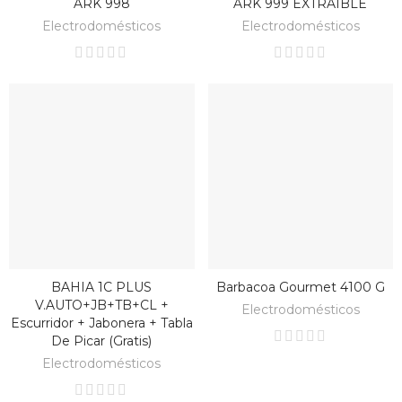
ARK 998
ARK 999 EXTRAIBLE
BAJO PEDIDO
BAJO PEDIDO
Electrodomésticos
Electrodomésticos
BAHIA 1C PLUS
Barbacoa Gourmet 4100 G
BAJO PEDIDO
BAJO PEDIDO
V.AUTO+JB+TB+CL +
Electrodomésticos
Escurridor + Jabonera + Tabla
De Picar (gratis)
Electrodomésticos