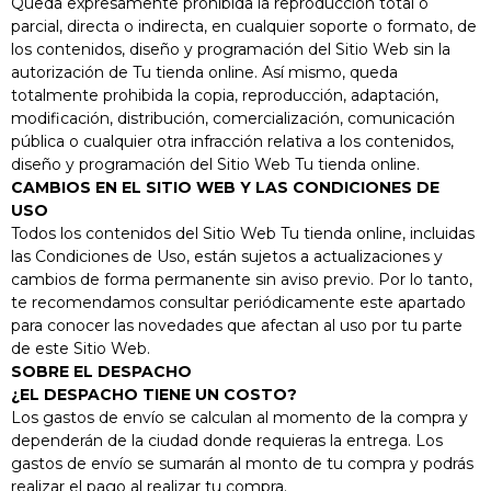
Queda expresamente prohibida la reproducción total o
HBB 535
parcial, directa o indirecta, en cualquier soporte o formato, de
los contenidos, diseño y programación del Sitio Web sin la
Horno Con
autorización de Tu tienda online. Así mismo, queda
Limpieza
totalmente prohibida la copia, reproducción, adaptación,
HydroClean®
modificación, distribución, comercialización, comunicación
ECO 76 Litros
De Capacidad
pública o cualquier otra infracción relativa a los contenidos,
Programador
diseño y programación del Sitio Web Tu tienda online.
De Paro De
CAMBIOS EN EL SITIO WEB Y LAS CONDICIONES DE
Cocción
USO
Bandeja
Todos los contenidos del Sitio Web Tu tienda online, incluidas
Especial
las Condiciones de Uso, están sujetos a actualizaciones y
Asados
cambios de forma permanente sin aviso previo. Por lo tanto,
Ver
te recomendamos consultar periódicamente este apartado
Producto
para conocer las novedades que afectan al uso por tu parte
de este Sitio Web.
SOBRE EL DESPACHO
¿EL DESPACHO TIENE UN COSTO?
Los gastos de envío se calculan al momento de la compra y
dependerán de la ciudad donde requieras la entrega. Los
gastos de envío se sumarán al monto de tu compra y podrás
realizar el pago al realizar tu compra.