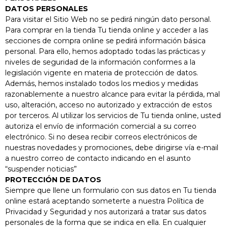
INDUCCIÓN
DATOS PERSONALES
Para visitar el Sitio Web no se pedirá ningún dato personal.
El Set De 9
Para comprar en la tienda Tu tienda online y acceder a las
Piezas De Acero
secciones de compra online se pedirá información básica
Inoxidable Está
personal. Para ello, hemos adoptado todas las prácticas y
Compuesto Por: 1
Cazuela Ø 24 Cm
niveles de seguridad de la información conformes a la
1 Cazuela Ø 20
legislación vigente en materia de protección de datos.
Cm 1 Cazuela Ø 16
Además, hemos instalado todos los medios y medidas
Cm 1 Cacerola Ø
razonablemente a nuestro alcance para evitar la pérdida, mal
28 Cm 1 Cazo Ø
uso, alteración, acceso no autorizado y extracción de estos
16 Cm 4 Tapas
por terceros. Al utilizar los servicios de Tu tienda online, usted
Ver
autoriza el envío de información comercial a su correo
Producto
electrónico. Si no desea recibir correos electrónicos de
nuestras novedades y promociones, debe dirigirse vía e-mail
a nuestro correo de contacto indicando en el asunto
“suspender noticias”
PROTECCIÓN DE DATOS
Siempre que llene un formulario con sus datos en Tu tienda
online estará aceptando someterte a nuestra Política de
Privacidad y Seguridad y nos autorizará a tratar sus datos
personales de la forma que se indica en ella. En cualquier