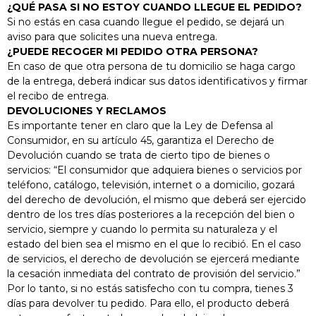
Inoxidable Está
¿QUÉ PASA SI NO ESTOY CUANDO LLEGUE EL PEDIDO?
Compuesto Por: 1
Si no estás en casa cuando llegue el pedido, se dejará un
Cazuela Ø 24 Cm
aviso para que solicites una nueva entrega.
1 Cazuela Ø 20
¿PUEDE RECOGER MI PEDIDO OTRA PERSONA?
Cm 1 Cazuela Ø 16
En caso de que otra persona de tu domicilio se haga cargo
Cm 1 Cacerola Ø
de la entrega, deberá indicar sus datos identificativos y firmar
28 Cm 1 Cazo Ø
16 Cm 4 Tapas
el recibo de entrega.
DEVOLUCIONES Y RECLAMOS
Ver
Es importante tener en claro que la Ley de Defensa al
Producto
Consumidor, en su artículo 45, garantiza el Derecho de
Devolución cuando se trata de cierto tipo de bienes o
servicios: “El consumidor que adquiera bienes o servicios por
teléfono, catálogo, televisión, internet o a domicilio, gozará
del derecho de devolución, el mismo que deberá ser ejercido
dentro de los tres días posteriores a la recepción del bien o
servicio, siempre y cuando lo permita su naturaleza y el
estado del bien sea el mismo en el que lo recibió. En el caso
de servicios, el derecho de devolución se ejercerá mediante
la cesación inmediata del contrato de provisión del servicio.”
Por lo tanto, si no estás satisfecho con tu compra, tienes 3
días para devolver tu pedido. Para ello, el producto deberá