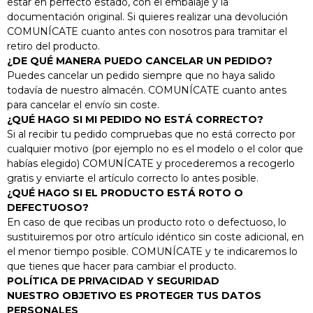
estar en perfecto estado, con el embalaje y la
documentación original. Si quieres realizar una devolución
COMUNÍCATE cuanto antes con nosotros para tramitar el
retiro del producto.
¿DE QUÉ MANERA PUEDO CANCELAR UN PEDIDO?
Puedes cancelar un pedido siempre que no haya salido
todavía de nuestro almacén. COMUNÍCATE cuanto antes
para cancelar el envío sin coste.
¿QUÉ HAGO SI MI PEDIDO NO ESTÁ CORRECTO?
Si al recibir tu pedido compruebas que no está correcto por
cualquier motivo (por ejemplo no es el modelo o el color que
habías elegido) COMUNÍCATE y procederemos a recogerlo
gratis y enviarte el artículo correcto lo antes posible.
¿QUÉ HAGO SI EL PRODUCTO ESTÁ ROTO O
DEFECTUOSO?
En caso de que recibas un producto roto o defectuoso, lo
sustituiremos por otro artículo idéntico sin coste adicional, en
el menor tiempo posible. COMUNÍCATE y te indicaremos lo
que tienes que hacer para cambiar el producto.
SET
POLÍTICA DE PRIVACIDAD Y SEGURIDAD
NUESTRO OBJETIVO ES PROTEGER TUS DATOS
BATERIA
PERSONALES