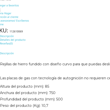
egar a favoritos
oria Hogar
nción al cliente
e asesoramos! Escríbenos
ine
KU:
112610069
Descripción
Detalles del producto
Reseñas(0)
Descripción
Rejillas de hierro fundido con diseño curvo para que puedas desl
Las placas de gas con tecnología de autognición no requieren c
Altura del producto (mm):
85
Anchura del producto (mm):
750
Profundidad del producto (mm):
500
Peso del producto (Kg):
10,7