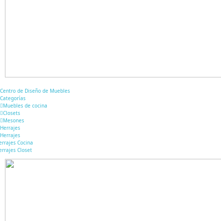
Centro de Diseño de Muebles
Categorías
Muebles de cocina
Closets
Mesones
Herrajes
Herrajes
errajes Cocina
errajes Closet