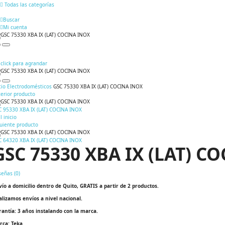
Todas las categorías
Buscar
Mi cuenta
click para agrandar
cio
Electrodomésticos
GSC 75330 XBA IX (LAT) COCINA INOX
erior producto
C 95330 XBA IX (LAT) COCINA INOX
al inicio
guiente producto
C 64320 XBA IX (LAT) COCINA INOX
GSC 75330 XBA IX (LAT) C
señas (
0
)
vío a domicilio dentro de Quito, GRATIS a partir de 2 productos.
alizamos envíos a nivel nacional.
rantía: 3 años instalando con la marca.
rca: Teka