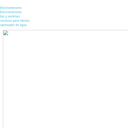
Electromenores
Electromenores
llas y sarténes
ccesorios para Hornos
ispensador de agua