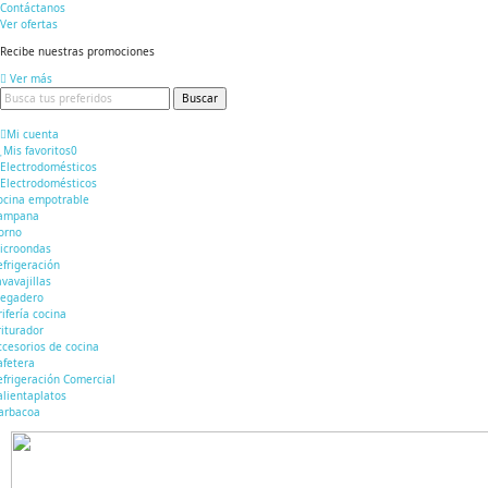
Contáctanos
Ver ofertas
Recibe nuestras promociones
Ver más
Buscar
Mi cuenta
Mis favoritos
0
Electrodomésticos
Electrodomésticos
ocina empotrable
ampana
orno
icroondas
efrigeración
avavajillas
regadero
rifería cocina
riturador
ccesorios de cocina
afetera
efrigeración Comercial
alientaplatos
arbacoa