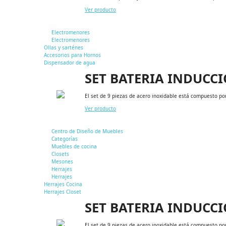
Ver producto
Electromenores
Electromenores
Ollas y sarténes
Accesorios para Hornos
Dispensador de agua
SET BATERIA INDUCC
El set de 9 piezas de acero inoxidable está compuesto p
Ver producto
Centro de Diseño de Muebles
Categorías
Muebles de cocina
Closets
Mesones
Herrajes
Herrajes
Herrajes Cocina
Herrajes Closet
SET BATERIA INDUCC
El set de 9 piezas de acero inoxidable está compuesto p