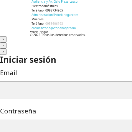
Audiencia y Av. Galo Plaza Lasso.
Electrodomésticos
Teléfono:
0998734965
Administracion@vtoriahogar.com
Muebles
Teléfono:
0958606193
cocinasvtoria@vtoriahogar.com
Vtoria Hogar
© 2022 Todos los derechos reservados.
×
×
×
Iniciar sesión
Email
Contraseña