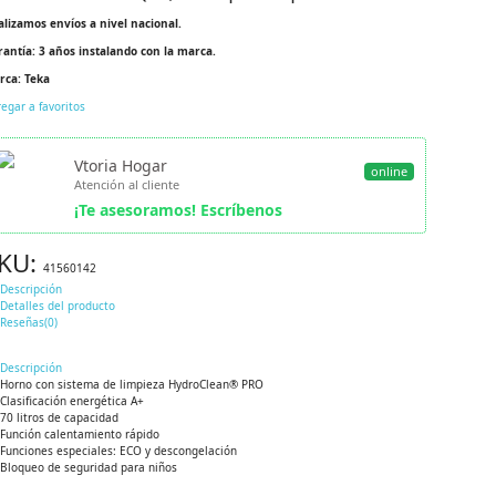
alizamos envíos a nivel nacional.
rantía: 3 años instalando con la marca.
rca: Teka
egar a favoritos
Vtoria Hogar
online
Atención al cliente
¡Te asesoramos! Escríbenos
KU:
41560142
Descripción
Detalles del producto
Reseñas(0)
Descripción
Horno con sistema de limpieza HydroClean® PRO
Clasificación energética A+
70 litros de capacidad
Función calentamiento rápido
Funciones especiales: ECO y descongelación
Bloqueo de seguridad para niños