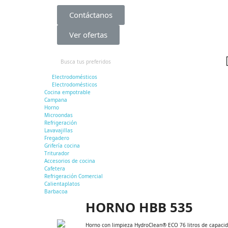
Contáctanos
Ver ofertas
Electrodomésticos
Electrodomésticos
Cocina empotrable
Campana
Horno
Microondas
Refrigeración
Lavavajillas
Fregadero
Grifería cocina
Triturador
Accesorios de cocina
Cafetera
Refrigeración Comercial
Calientaplatos
Barbacoa
HORNO HBB 535
Horno con limpieza HydroClean® ECO 76 litros de capaci