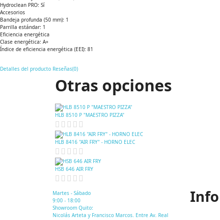
Hydroclean PRO: Sí
Accesorios
Bandeja profunda (50 mm): 1
Parrilla estándar: 1
Eficiencia energética
Clase energética: A+
Índice de eficiencia energética (EEI): 81
Detalles del producto
Reseñas(0)
Otras opciones
HLB 8510 P "MAESTRO PIZZA"
HLB 8416 "AIR FRY" - HORNO ELEC
HSB 646 AIR FRY
Inf
Martes - Sábado
9:00 - 18:00
Showroom Quito:
Nicolás Arteta y Francisco Marcos. Entre Av. Real