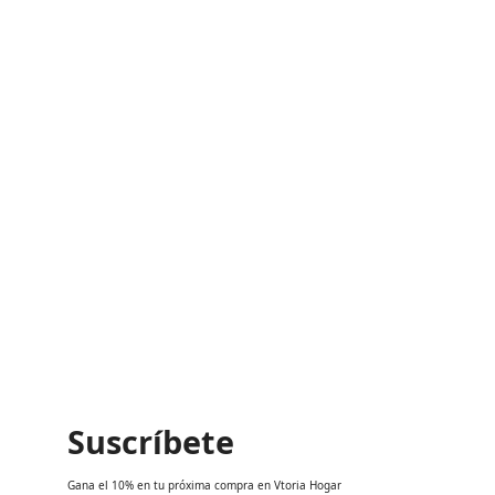
HBB 535
HSB 615
HSB 645
Suscríbete
Gana el 10% en tu próxima compra en Vtoria Hogar