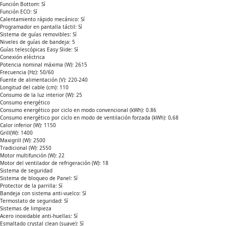
Función Bottom: Sí
Función ECO: Sí
Calentamiento rápido mecánico: Sí
Programador en pantalla táctil: Sí
Sistema de guías removibles: Sí
Niveles de guías de bandeja: 5
Guías telescópicas Easy Slide: Sí
Conexión eléctrica
Potencia nominal máxima (W): 2615
Frecuencia (Hz): 50/60
Fuente de alimentación (V): 220-240
Longitud del cable (cm): 110
Consumo de la luz interior (W): 25
Consumo energético
Consumo energético por ciclo en modo convencional (kWh): 0.86
Consumo energético por ciclo en modo de ventilación forzada (kWh): 0,68
Calor inferior (W): 1150
Grill(W): 1400
Maxigrill (W): 2500
Tradicional (W): 2550
Motor multifunción (W): 22
Motor del ventilador de refrigeración (W): 18
Sistema de seguridad
Sistema de bloqueo de Panel: Sí
Protector de la parrilla: Sí
Bandeja con sistema anti-vuelco: Sí
Termostato de seguridad: Sí
Sistemas de limpieza
Acero inoxidable anti-huellas: Sí
Esmaltado crystal clean (suave): Sí