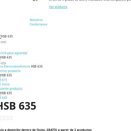
Ver producto
Nosotros
Contáctanos
click para agrandar
cio
Electrodomésticos
HSB 635
erior producto
B 615
al inicio
guiente producto
B 645
HSB 635
vío a domicilio dentro de Quito, GRATIS a partir de 2 productos.