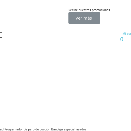
Recibe nuestras promociones
Ver más
Mi cu
0
dad Programador de paro de cocción Bandeja especial asados