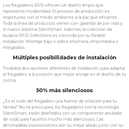
Inoxidable Está
Los fregaderos RS15 ofrecen un diseño limpio que
Compuesto Por: 1
representa modernidad. El proceso de producción es
Cazuela Ø 24 Cm
respetuoso con el medio ambiente a la par que eficiente.
1 Cazuela Ø 20
Cm 1 Cazuela Ø 16
Toda la línea de productos vienen con garantía de por vida y
Cm 1 Cacerola Ø
el nuevo sistema SilentSmart. Además, la colección de
28 Cm 1 Cazo Ø
lavabos RS15 Collections es conocida por su flexible
16 Cm 4 Tapas
instalación: Montaje bajo o sobre encimera, empotrados o
integrados.
Ver
Producto
Múltiples posibilidades de instalación
Posibilita dos opciones diferentes de instalación, para adaptar
el fregadero a la posición que mejor encaje en el diseño de tu
cocina.
50% más silenciosos
¿Es el ruido del fregadero una fuente de irritación para tu
familia? No te preocupes, los fregaderos con la tecnología
SilentSmart, están diseñados con un componente anulador
de ruido para hacerlos mucho más silenciosos. Las
almohadillas insonorizantes son su mejor aliado junto con su