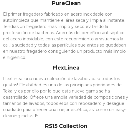
PureClean
El primer fregadero fabricado en acero inoxidable con
autolimpieza que mantiene el área seca y limpia al instante.
Tendrás un fregadero más limpio y seco evitando la
proliferación de bacterias. Además del beneficio antiséptico
del acero inoxidable, con este recubrimiento arrastramos la
cal, la suciedad y todas las partículas que antes se quedaban
en nuestro fregadero consiguiendo un producto más limpio
e higiénico.
FlexLinea
FlexLinea, una nueva colección de lavabos ¡para todos los
gustos! Flexibilidad es una de las principlaes prioridades de
Teka, y es por ello por lo que esta nueva gama se ha
SET
desarrollado. Ofrece una amplia variedad de composiciones y
BATERIA
tamaños de lavabos, todos ellos con rebosadero y desagüe
cuadrado para ofrecer una mejor estética, así como un easy-
INDUCCIÓN
cleaning radius 15.
El Set De 9
RS15 Collection
Piezas De Acero