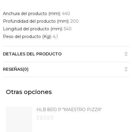
INDUCCIÓN
Anchura del producto (mm):
440
El Set De 9
Piezas De Acero
Profundidad del producto (mm):
200
Inoxidable Está
Longitud del producto (mm):
540
Compuesto Por: 1
Cazuela Ø 24 Cm
Peso del producto (Kg):
4,1
1 Cazuela Ø 20
Cm 1 Cazuela Ø 16
Cm 1 Cacerola Ø
DETALLES DEL PRODUCTO
28 Cm 1 Cazo Ø
16 Cm 4 Tapas
RESEÑAS(0)
Ver
Producto
Otras opciones
HLB 8510 P "MAESTRO PIZZA"