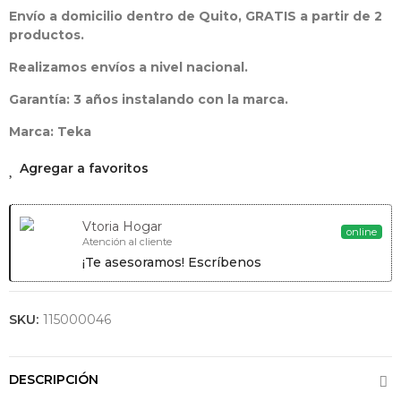
HBB 535
Envío a domicilio dentro de Quito, GRATIS a partir de 2
productos.
Horno Con
Limpieza
Realizamos envíos a nivel nacional.
HydroClean®
ECO 76 Litros
Garantía: 3 años instalando con la marca.
De Capacidad
Programador
Marca: Teka
De Paro De
Cocción
Agregar a favoritos
Bandeja
Especial
Asados
Vtoria Hogar
online
Atención al cliente
Ver
Producto
¡Te asesoramos! Escríbenos
SKU:
115000046
DESCRIPCIÓN