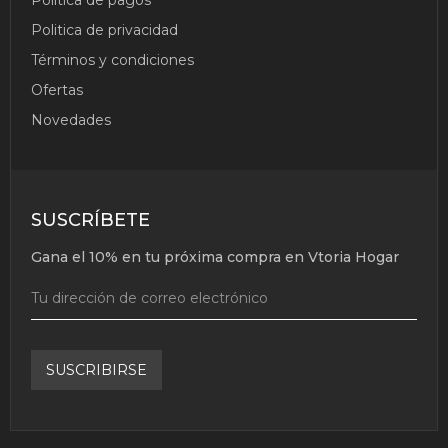
Política de pagos
INDUCCIÓN
Politica de privacidad
El Set De 9
Términos y condiciones
Piezas De Acero
Inoxidable Está
Ofertas
Compuesto Por: 1
Cazuela Ø 24 Cm
Novedades
1 Cazuela Ø 20
Cm 1 Cazuela Ø 16
Cm 1 Cacerola Ø
28 Cm 1 Cazo Ø
16 Cm 4 Tapas
SUSCRÍBETE
Ver
Gana el 10% en tu próxima compra en Vtoria Hogar
Producto
SUSCRIBIRSE