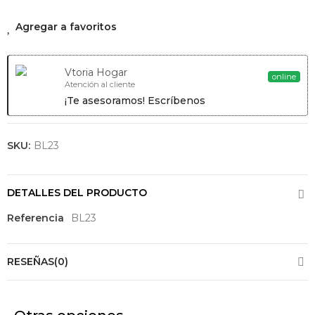
HBB 535
Agregar a favoritos
Horno Con
Limpieza
HydroClean®
Vtoria Hogar
ECO 76 Litros
online
Atención al cliente
De Capacidad
¡Te asesoramos! Escríbenos
Programador
De Paro De
Cocción
Bandeja
SKU:
BL23
Especial
Asados
Ver
DETALLES DEL PRODUCTO
Producto
Referencia
BL23
RESEÑAS(0)