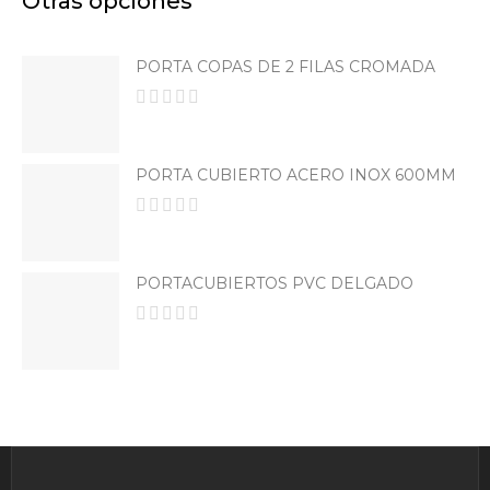
Otras opciones
PORTA COPAS DE 2 FILAS CROMADA
PORTA CUBIERTO ACERO INOX 600MM
PORTACUBIERTOS PVC DELGADO
SET
BATERIA
INDUCCIÓN
El Set De 9
Piezas De Acero