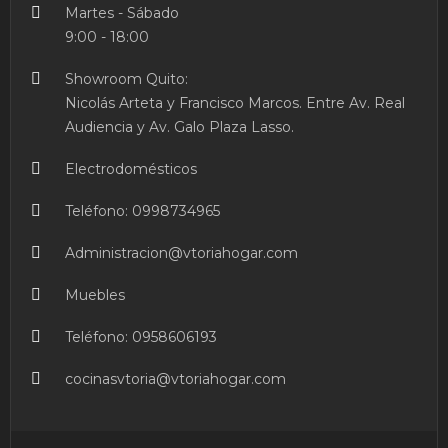
Inoxidable Está
Martes - Sábado
Compuesto Por: 1
9:00 - 18:00
Cazuela Ø 24 Cm
1 Cazuela Ø 20
Showroom Quito:
Cm 1 Cazuela Ø 16
Cm 1 Cacerola Ø
Nicolás Arteta y Francisco Marcos. Entre Av. Real
28 Cm 1 Cazo Ø
Audiencia y Av. Galo Plaza Lasso.
16 Cm 4 Tapas
Electrodomésticos
Ver
Producto
Teléfono:
0998734965
Administracion@vtoriahogar.com
Muebles
Teléfono:
0958606193
cocinasvtoria@vtoriahogar.com