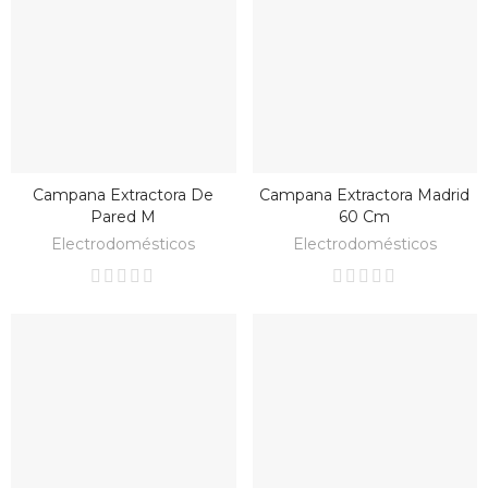
Campana Extractora De
Campana Extractora Madrid
BAJO PEDIDO
BAJO PEDIDO
Pared M
60 Cm
Electrodomésticos
Electrodomésticos
SET
BATERIA
INDUCCIÓN
El Set De 9
Piezas De Acero