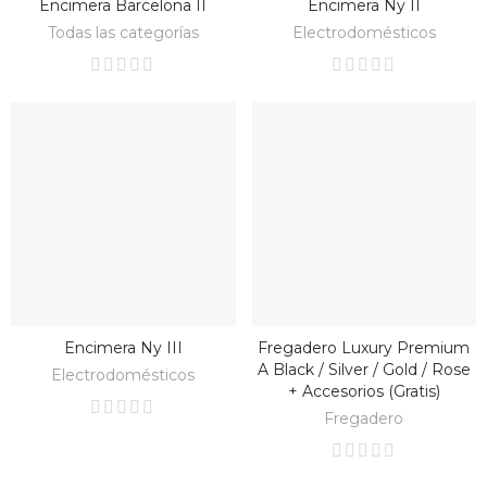
Encimera Barcelona II
Encimera Ny II
BAJO PEDIDO
BAJO PEDIDO
Todas las categorías
Electrodomésticos
Encimera Ny III
Fregadero Luxury Premium
BAJO PEDIDO
BAJO PEDIDO
A Black / Silver / Gold / Rose
Electrodomésticos
+ Accesorios (gratis)
Fregadero