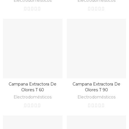
Electrodomésticos
Electrodomésticos
HBB 535
Horno Con
Limpieza
HydroClean®
ECO 76 Litros
De Capacidad
Programador
De Paro De
Cocción
Bandeja
Especial
Asados
Ver
Producto
Campana Extractora De
Campana Extractora De
BAJO PEDIDO
BAJO PEDIDO
Olores T 60
Olores T 90
Electrodomésticos
Electrodomésticos