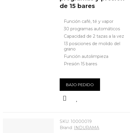
de 15 bares
Función café, té y vapor
30 programas automáticos
Capacidad de 2 tazas a la vez
13 posiciones de molido del
grano
Función autolimpieza
Presión 15 bares
BAJO PEDIDO
SKU:
10000019
Brand:
INDURAMA
HORNO