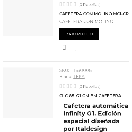
HBB 535
(
0
Reseñas
)
CAFETERA CON MOLINO MCI-CR
Horno Con
CAFETERA CON MOLINO
Limpieza
HydroClean®
ECO 76 Litros
BAJO PEDIDO
De Capacidad
Programador
De Paro De
Cocción
Bandeja
Especial
Asados
SKU:
111630008
Brand:
TEKA
Ver
Producto
(
0
Reseñas
)
CLC 85-G1 GM BM CAFETERA
Cafetera automática
Infinity G1. Edición
especial diseñada
por Italdesign