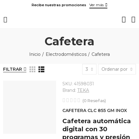
Ver más
Recibe nuestras promociones
Cafetera
Inicio
Electrodomésticos
Cafetera
FILTRAR
3
Ordenar por
SKU:
41598031
Brand:
TEKA
(
0
Reseñas
)
CAFETERA CLC 855 GM INOX
Cafetera automática
digital con 30
programas y presión