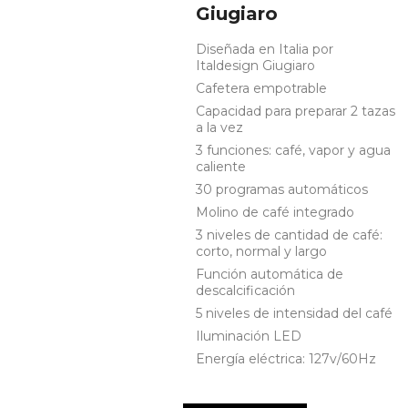
Giugiaro
Diseñada en Italia por
Italdesign Giugiaro
Cafetera empotrable
Capacidad para preparar 2 tazas
a la vez
3 funciones: café, vapor y agua
caliente
30 programas automáticos
Molino de café integrado
3 niveles de cantidad de café:
corto, normal y largo
Función automática de
descalcificación
SET
5 niveles de intensidad del café
BATERIA
Iluminación LED
INDUCCIÓN
Energía eléctrica: 127v/60Hz
El Set De 9
Piezas De Acero