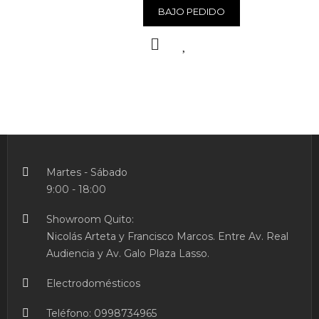
Inoxidable Está
BAJO PEDIDO
Compuesto Por: 1
Cazuela Ø 24 Cm
1 Cazuela Ø 20
Cm 1 Cazuela Ø 16
Cm 1 Cacerola Ø
28 Cm 1 Cazo Ø
16 Cm 4 Tapas
Ver
Producto
Martes - Sábado
9:00 - 18:00
Showroom Quito:
Nicolás Arteta y Francisco Marcos. Entre Av. Real
Audiencia y Av. Galo Plaza Lasso.
Electrodomésticos
Teléfono:
0998734965