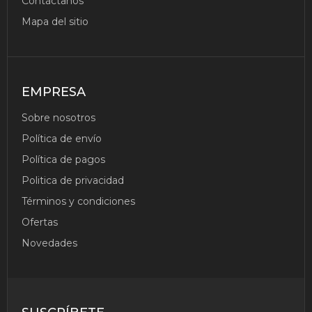
Contáctanos
INDUCCIÓN
Mapa del sitio
El Set De 9
Piezas De Acero
Inoxidable Está
Compuesto Por: 1
Cazuela Ø 24 Cm
EMPRESA
1 Cazuela Ø 20
Cm 1 Cazuela Ø 16
Sobre nosotros
Cm 1 Cacerola Ø
28 Cm 1 Cazo Ø
Política de envío
16 Cm 4 Tapas
Política de pagos
Ver
Politica de privacidad
Producto
Términos y condiciones
Ofertas
Novedades